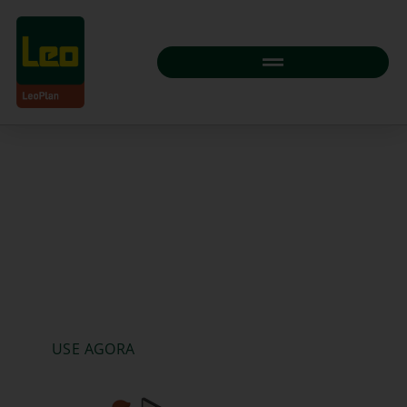
Plano de Corte da Leo pra você
Chega de desperdiçar chapas e de lidar com furos
que não se encaixam. Sabemos que o
planejamento é a parte crucial de qualquer
projeto, por isso criamos a solução pra você!
USE AGORA