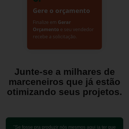
Gere o orçamento
Finalize em
Gerar
Orçamento
e seu vendedor
recebe a solicitação.
Junte-se a milhares de
marceneiros que já estão
otimizando seus projetos.
"Se fosse pra produzir nós mesmos aqui ia ter que