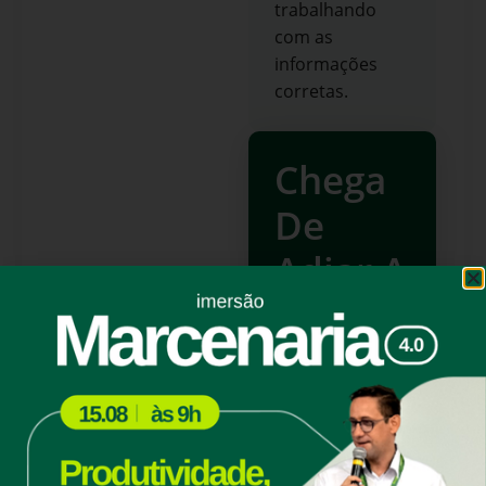
trabalhando
com as
informações
corretas.
Chega
De
Adiar A
Eficiência
.
Comece
Seu
Projeto