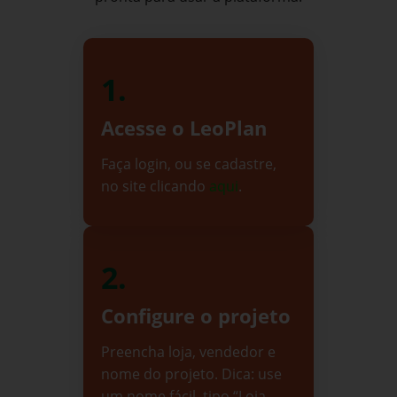
1.
Acesse o LeoPlan
Faça login, ou se cadastre,
no site clicando
aqui
.
2.
Configure o projeto
Preencha loja, vendedor e
nome do projeto. Dica: use
um nome fácil, tipo “Loja -